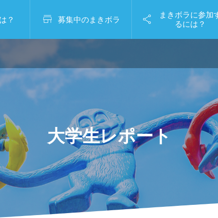
まきボラに参加


は？
募集中のまきボラ
るには？
（水）8/6（木）8/7（金）
7/20（月祝）8/5（水）8/6（木）
ポート
026春レポートVol.12】｜
ルー
【10.さつき苑➀】高齢
」から「活用」へ―食べる外
験で
者との交流を通して介
能性』
障が
護の楽しさを体験して
.28
みよう！
大学生レポート