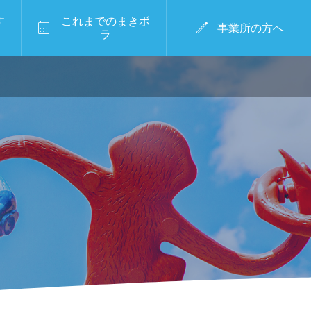
す
これまでのまきボ


事業所の方へ
ラ
7/20（月祝）8/6（木）8/7（金）※予備日：8/
大学生レポート


【まきボラ2026春レポートVol.11】｜
【12.街づくりまんぼ
『”好き”や”挑戦”を大切に』
う】かわまちエリアに
あるベンチ・テーブル
2026.04.21
を塗ろう！