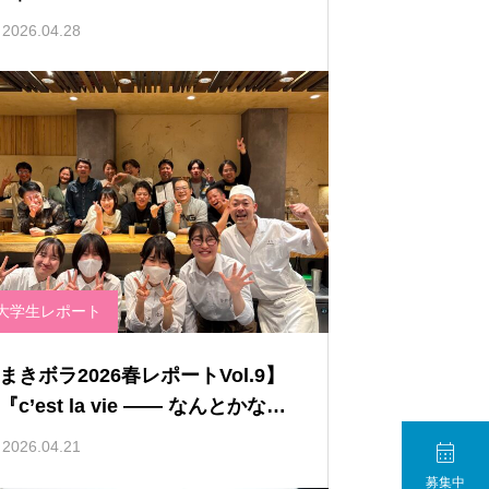
べる外来種の可能性』
2026.04.28
大学生レポート
まきボラ2026春レポートVol.9】
『c’est la vie —— なんとかなる
』

2026.04.21
募集中