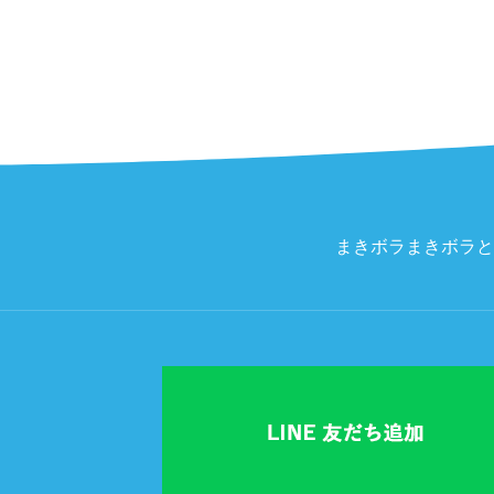
まきボラ
まきボラと