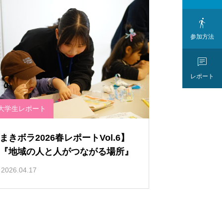

参加方法

レポート
大学生レポート
まきボラ2026春レポートVol.6】
『地域の人と人がつながる場所』
2026.04.17