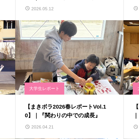
で』
食
2026.05.12
大学生レポート
【まきボラ2026春レポートVol.1
【
』
0】｜『関わりの中での成長』
｜
さ
2026.04.21