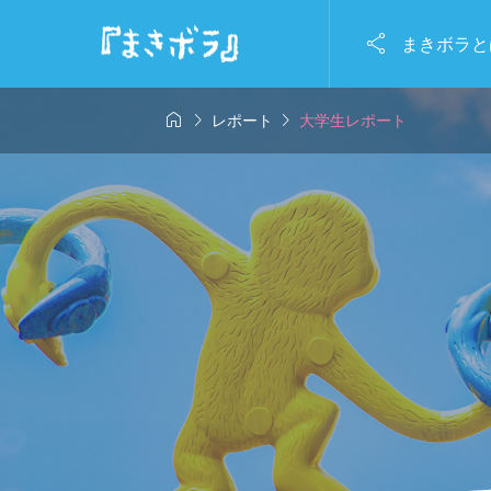

まきボラと



レポート
大学生レポート
0（月祝）8/5（水）8/6（木）
7/20（月祝）8/5
大学生レ


トVol.13】｜
【まきボラ2
千葉工務店】空家
【9.愛さんさんグ
ボラで』
『「駆除
止めろ作戦！！
プ】ここでしか体
来種の可
困りごとを一緒
きない医療×介護×
2026.04
よう！
い福祉の3日間！