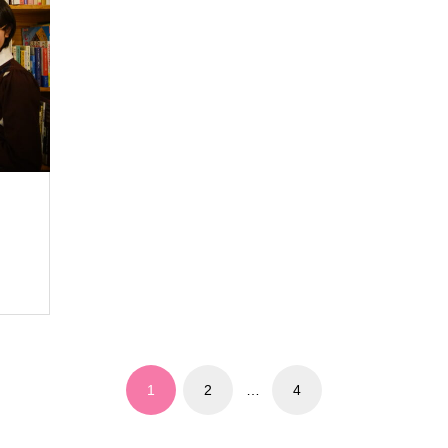
】
1
2
…
4