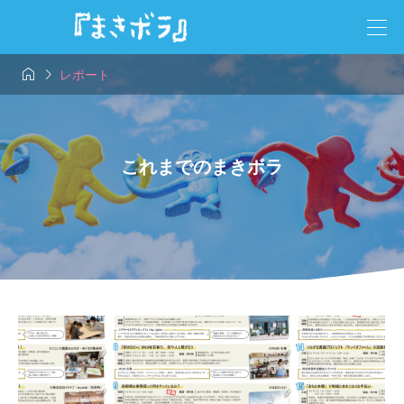


レポート
これまでのまきボラ